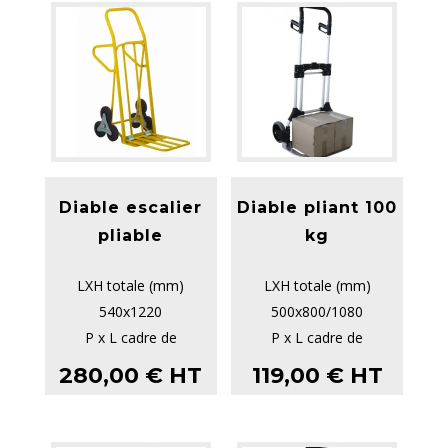
Diable escalier
Diable pliant 100
pliable
kg
LXH totale (mm)
LXH totale (mm)
540x1220
500x800/1080
P x L cadre de
P x L cadre de
support/cadre pliant
support/cadre pliant
280,00
€
HT
119,00
€
HT
(mm) 160/520
(mm) 280
Tube...
Capa...