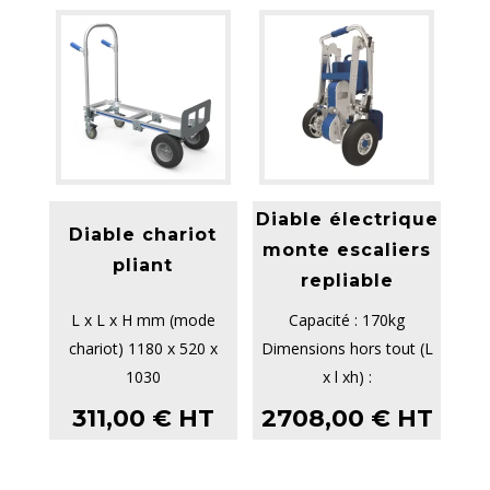
Diable électrique
Diable chariot
monte escaliers
pliant
repliable
L x L x H mm (mode
Capacité : 170kg
chariot) 1180 x 520 x
Dimensions hors tout (L
1030
x l xh) :
Plaque support L x l mm
525x540x1590mm
311,00
€
HT
2708,00
€
HT
(mode chariot) ...
Dimensions replié ...