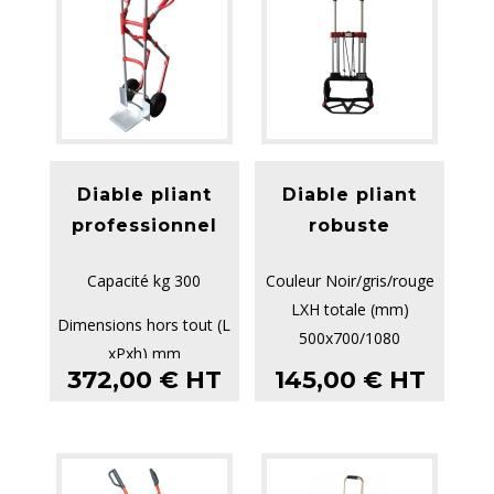
Diable pliant
Diable pliant
professionnel
robuste
Capacité kg 300
Couleur Noir/gris/rouge
LXH totale (mm)
Dimensions hors tout (L
500x700/1080
xPxh) mm
P x L cadre de
372,00
€
HT
145,00
€
HT
600x670x1310
support/cadr...
Dimensions bavette (L...