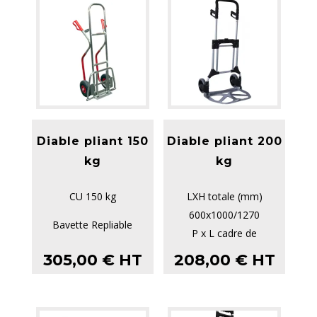
Diable pliant 150
Diable pliant 200
kg
kg
CU 150 kg
LXH totale (mm)
600x1000/1270
Bavette Repliable
P x L cadre de
support/cadre pliant
Dimensions bavettes
305,00
€
HT
208,00
€
HT
(mm) 400
530 x 375 mm
Rou...
Hauteur de tablier...