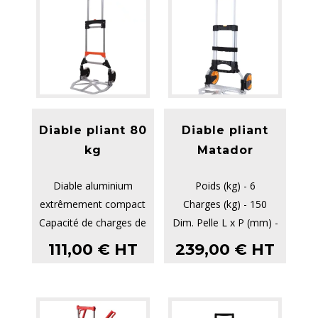
Diable pliant 80
Diable pliant
kg
Matador
Diable aluminium
Poids (kg) - 6
extrêmement compact
Charges (kg) - 150
Capacité de charges de
Dim. Pelle L x P (mm) -
80 kg
390 x 280
111,00
€
HT
239,00
€
HT
Robuste
Dim. Hors Tout repli...
Roues haut de gamme
...