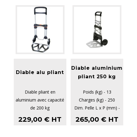
Diable aluminium
Diable alu pliant
pliant 250 kg
Diable pliant en
Poids (kg) - 13
aluminium avec capacité
Charges (kg) - 250
de 200 kg
Dim. Pelle L x P (mm) -
Extrêmement compact
450 x 595
229,00
€
HT
265,00
€
HT
Robuste
Dim. Hors Tout repl...
Roues haut de g...