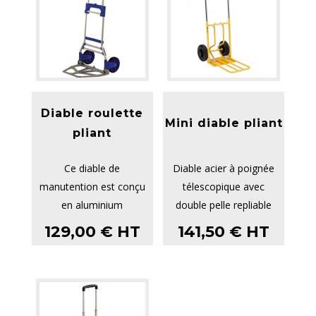
Diable roulette
Mini diable pliant
pliant
Ce diable de
Diable acier à poignée
manutention est conçu
télescopique avec
en aluminium
double pelle repliable
Avec une capacité de
pour un gain de place
129,00
€
HT
141,50
€
HT
charge de 120 kg, il est
lors du ...
...