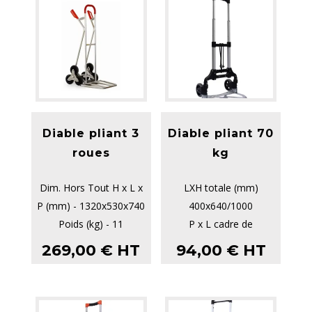
Diable pliant 3
Diable pliant 70
roues
kg
Dim. Hors Tout H x L x
LXH totale (mm)
P (mm) - 1320x530x740
400x640/1000
Poids (kg) - 11
P x L cadre de
Charges (kg) - 150
support/cadre pliant
269,00
€
HT
94,00
€
HT
Type de rou...
(mm) 208
Capa...