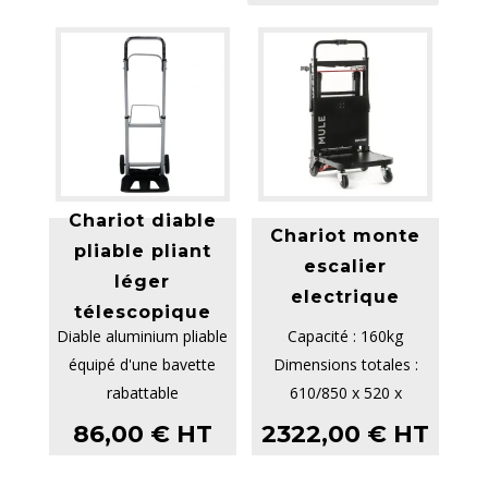
Chariot diable
Chariot monte
pliable pliant
escalier
léger
electrique
télescopique
Diable aluminium pliable
Capacité : 160kg
équipé d'une bavette
Dimensions totales :
rabattable
610/850 x 520 x
Poignée et bavette en
1100/1600 mm (ouvert)
86,00
€
HT
2322,00
€
HT
acier
Dimensio...
Cadre en ...