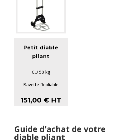
Petit diable
pliant
CU 50 kg
Bavette Repliable
Dimensions bavettes
151,00
€
HT
385 x 320 mm
Hauteur de tablier ...
Guide d’achat de votre
diable pliant