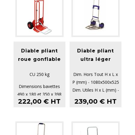
Diable pliant
Diable pliant
roue gonflable
ultra léger
CU 250 kg
Dim. Hors Tout H x L x
P (mm) - 1080x500x525
Dimensions bavettes
Dim. Utiles H x L (mm) -
490 x 180 et 350 x 398
810x490x80
222,00
€
HT
239,00
€
HT
mm
Poids (kg) ...
Hauteur de tablier 945
mm
...