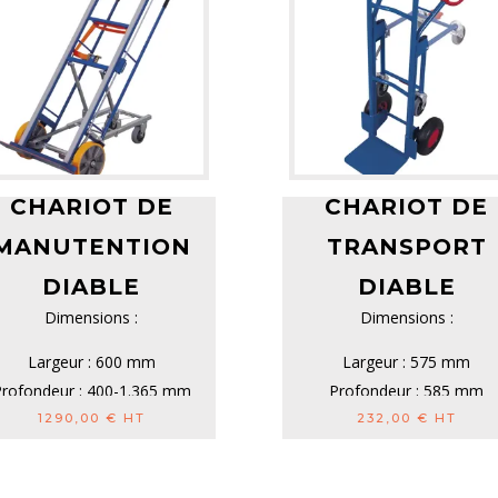
CHARIOT DE
CHARIOT DE
MANUTENTION
TRANSPORT
DIABLE
DIABLE
Dimensions :
Dimensions :
Largeur : 600 mm
Largeur : 575 mm
rofondeur : 400-1.365 mm
Profondeur : 585 mm
Hauteur : 1.700-920 mm
Hauteur : 1305 mm
1290,00
€
HT
232,00
€
HT
...
Pell...