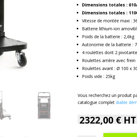
Dimensions totales : 610
Dimensions totales : 110
Vitesse de montée maxi : 3
Batterie lithium-ion amovib
Poids de la batterie : 2,6kg
Autonomie de la batterie :
4 roulettes dont 2 pivotant
Roulettes arrière avec frei
Roulettes avant : Ø 100 x 
Poids vide : 25kg
Vous recherchez un produit pa
catalogue complet
diable dé
2322,00
€
HT