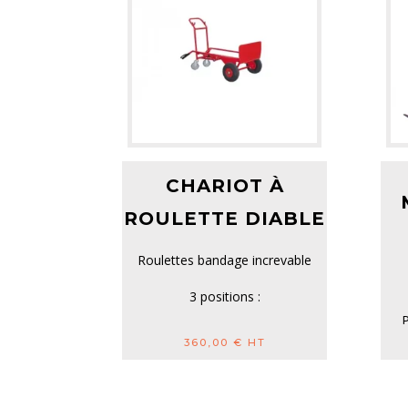
CHARIOT À
ROULETTE DIABLE
Roulettes bandage increvable
3 positions :
P
Tablier droit : capacité de 250 kg
360,00
€
HT
...