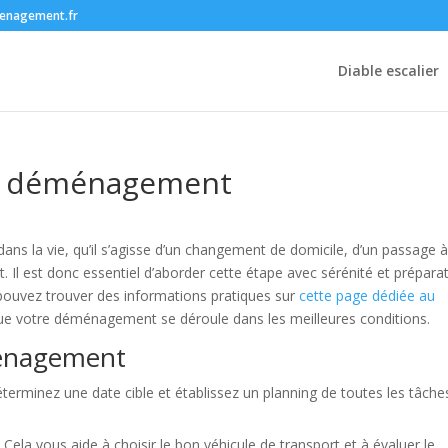
enagement.fr
Diable escalier
n déménagement
ns la vie, qu’il s’agisse d’un changement de domicile, d’un passage 
 Il est donc essentiel d’aborder cette étape avec sérénité et préparat
pouvez trouver des informations pratiques sur
cette page dédiée au
 que votre déménagement se déroule dans les meilleures conditions.
ménagement
rminez une date cible et établissez un planning de toutes les tâche
ela vous aide à choisir le bon véhicule de transport et à évaluer le