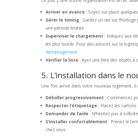
Le jour J, une bonne organisation est la clé. S
Arriver en avance
: Soyez sur place quelque
Gérer le timing
: Gardez un œil sur l’horlog
une période limitée.
Superviser le chargement
: Indiquez aux 
les plus lourds. Pour des astuces sur la logist
déménagement
.
Vérifier la liste
: Ayez une liste des objets à
5. L’installation dans le n
Une fois arrivé dans votre nouveau logement, il 
Déballer progressivement
: Commencez par 
Respecter l’étiquetage
: Placez les cartons
Demander de l’aide
: N’hésitez pas à sollicit
S’installer confortablement
: Prenez le te
chez vous.