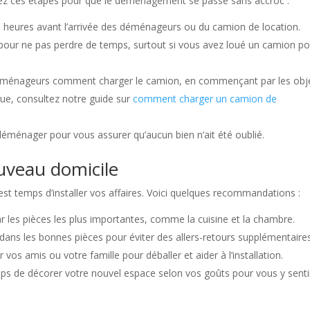
uivez ces étapes pour que le déménagement se passe sans accroc :
s heures avant l’arrivée des déménageurs ou du camion de location.
e pour ne pas perdre de temps, surtout si vous avez loué un camion p
déménageurs comment charger le camion, en commençant par les obj
ique, consultez notre guide sur
comment charger un camion de
 déménager pour vous assurer qu’aucun bien n’ait été oublié.
ouveau domicile
est temps d’installer vos affaires. Voici quelques recommandations :
les pièces les plus importantes, comme la cuisine et la chambre.
 dans les bonnes pièces pour éviter des allers-retours supplémentaires
er vos amis ou votre famille pour déballer et aider à l’installation.
mps de décorer votre nouvel espace selon vos goûts pour vous y senti