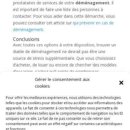
prestataires de services de votre
déménagement
. Il
est important de faire une liste des personnes à
contacter. Pour vous aider dans cette démarche, vous
pouvez consulter cet article sur
qui prévenir en cas de
déménagement
.
Conclusions
Avec toutes ces options à votre disposition, trouver un
diable de déménagement ne devrait pas être une
source de stress supplémentaire. Que vous choisissiez
d’acheter, de louer ou encore de chercher des modèles
d’occasion, sachez qu’il existe de nombreuses
ressources pour vous aider.
Gérer le consentement aux
cookies
Pour offrir les meilleures expériences, nous utilisons des technologies
telles que les cookies pour stocker et/ou accéder aux informations des
appareils. Le fait de consentir à ces technologies nous permettra de
Diable electrique
CGV
Mentions légales
traiter des données telles que le comportement de navigation ou les ID
Politique de confidentialité et protection des
uniques sur ce site. Le fait de ne pas consentir ou de retirer son
données
consentement peut avoir un effet négatif sur certaines caractéristiques
Paiement sécurisé
Gérer mes cookies
et fonctions.