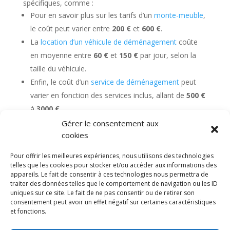
spécifiques, comme :
Pour en savoir plus sur les tarifs d’un
monte-meuble
,
le coût peut varier entre
200 €
et
600 €
.
La
location d’un véhicule de déménagement
coûte
en moyenne entre
60 €
et
150 €
par jour, selon la
taille du véhicule.
Enfin, le coût d’un
service de déménagement
peut
varier en fonction des services inclus, allant de
500 €
à
3000 €
.
Gérer le consentement aux
cookies
Pour offrir les meilleures expériences, nous utilisons des technologies
telles que les cookies pour stocker et/ou accéder aux informations des
appareils. Le fait de consentir à ces technologies nous permettra de
Diable electrique
CGV
Mentions légales
traiter des données telles que le comportement de navigation ou les ID
Politique de confidentialité et protection des
uniques sur ce site. Le fait de ne pas consentir ou de retirer son
données
consentement peut avoir un effet négatif sur certaines caractéristiques
Paiement sécurisé
Gérer mes cookies
et fonctions.
Nous contacter
Blog