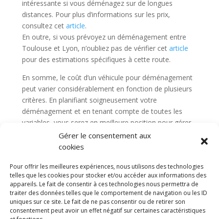
intéressante si vous déménagez sur de longues
distances. Pour plus d’informations sur les prix,
consultez cet
article
.
En outre, si vous prévoyez un déménagement entre
Toulouse et Lyon, n’oubliez pas de vérifier cet
article
pour des estimations spécifiques à cette route.
En somme, le coût d’un véhicule pour déménagement
peut varier considérablement en fonction de plusieurs
critères. En planifiant soigneusement votre
déménagement et en tenant compte de toutes les
variables, vous serez en meilleure position pour gérer
votre budget.
Gérer le consentement aux
cookies
Pour offrir les meilleures expériences, nous utilisons des technologies
telles que les cookies pour stocker et/ou accéder aux informations des
appareils. Le fait de consentir à ces technologies nous permettra de
Diable electrique
CGV
Mentions légales
traiter des données telles que le comportement de navigation ou les ID
Politique de confidentialité et protection des
uniques sur ce site. Le fait de ne pas consentir ou de retirer son
données
consentement peut avoir un effet négatif sur certaines caractéristiques
Paiement sécurisé
Gérer mes cookies