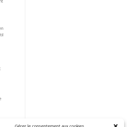
nt
en
til
t
e
Gérer le consentement aux cookies