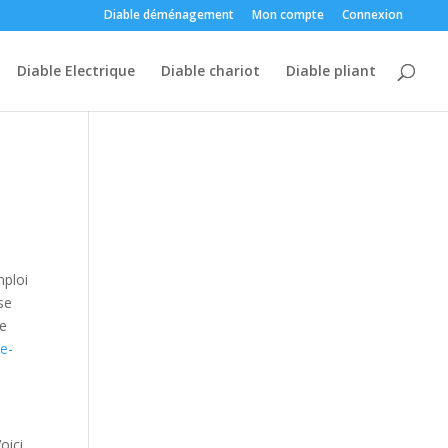
Diable déménagement
Mon compte
Connexion
Diable Electrique
Diable chariot
Diable pliant
mploi
se
de
le-
Voici