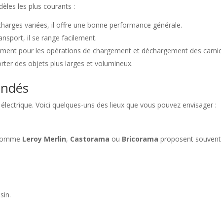
dèles les plus courants :
 charges variées, il offre une bonne performance générale.
ansport, il se range facilement.
ement pour les opérations de chargement et déchargement des cami
rter des objets plus larges et volumineux.
andés
e électrique. Voici quelques-uns des lieux que vous pouvez envisager :
e comme
Leroy Merlin
,
Castorama
ou
Bricorama
proposent souvent
sin.