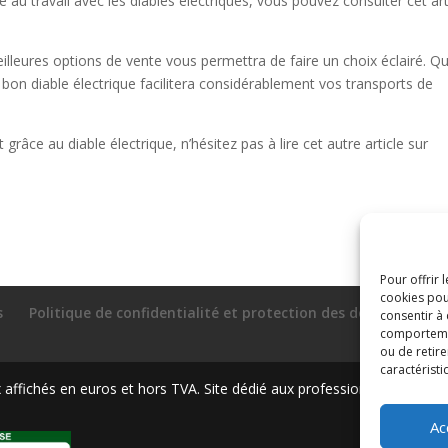
é au travail avec les diables électriques, vous pouvez consulter cet art
meilleures options de vente vous permettra de faire un choix éclairé. Q
 bon diable électrique facilitera considérablement vos transports de
e au diable électrique, n’hésitez pas à lire cet autre article sur
Pour offrir 
cookies pou
s
Politique de confidentialité et protection des données
P
consentir à
comportement
ou de retire
caractéristi
ffichés en euros et hors TVA. Site dédié aux professionnels
Ac