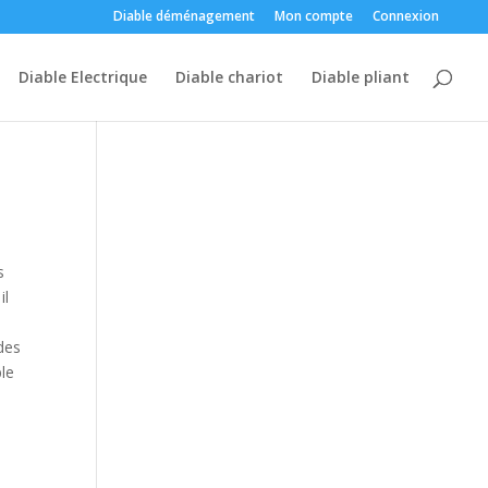
Diable déménagement
Mon compte
Connexion
Diable Electrique
Diable chariot
Diable pliant
s
il
des
ble