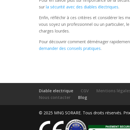
Pour en savoir plus sur l’importance de la sécurit
sur
la sécurité avec des diables électriques
.
Enfin, réfléchir à ces critères et considérer les 
vous soyez un professionnel ou un particulier, le
charges lourdes.
Pour découvrir comment déménager rapidement grâc
demander des conseils pratiques
.
Diable electrique
CGV
Mentions légale
Nous contacter
Blog
© 2025 MNG SORARE. Tous droits réservés. Prix a