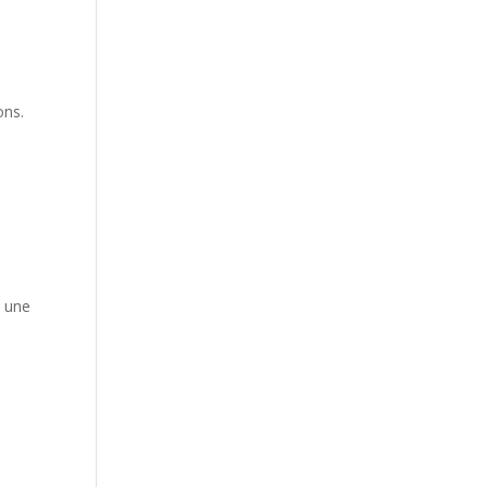
ons.
 une