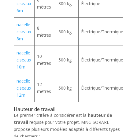
ciseaux
300 kg
Électrique
Déta
mètres
6m
nacelle
8
ciseaux
500 kg
Électrique/Thermique
Déta
mètres
8m
nacelle
10
ciseaux
500 kg
Électrique/Thermique
Déta
mètres
10m
nacelle
12
ciseaux
500 kg
Électrique/Thermique
Déta
mètres
12m
Hauteur de travail
Le premier critère à considérer est la
hauteur de
travail
requise pour votre projet. MNG SORARE
propose plusieurs modèles adaptés à différents types
de chantiers :