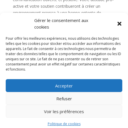
active et votre soutien contribueront à créer un
environnement propice à une bonne entente de
voisinage.
Gérer le consentement aux
cookies
Pour offrir les meilleures expériences, nous utilisons des technologies
telles que les cookies pour stocker et/ou accéder aux informations des
appareils. Le fait de consentir à ces technologies nous permettra de
Diable electrique
CGV
Mentions légales
traiter des données telles que le comportement de navigation ou les ID
Politique de confidentialité et protection des
uniques sur ce site. Le fait de ne pas consentir ou de retirer son
données
consentement peut avoir un effet négatif sur certaines caractéristiques
Paiement sécurisé
Gérer mes cookies
et fonctions.
Nous contacter
Blog
Accepter
© 2025 MNG SORARE. Tous droits réservés. Prix
affichés en euros et hors TVA. Site dédié aux
Refuser
professionnels
Voir les préférences
Politique de cookies