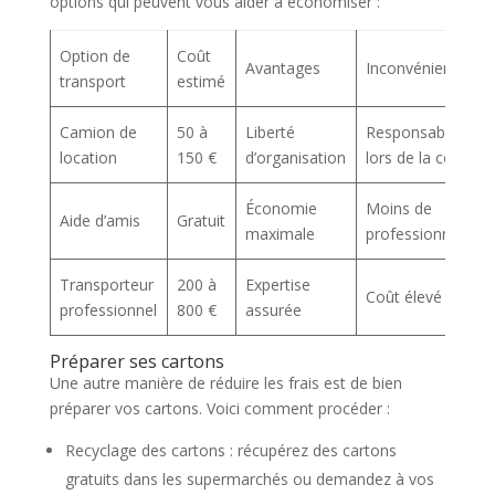
options qui peuvent vous aider à économiser :
Option de
Coût
Avantages
Inconvénients
transport
estimé
Camion de
50 à
Liberté
Responsabilité
location
150 €
d’organisation
lors de la conduit
Économie
Moins de
Aide d’amis
Gratuit
maximale
professionnalism
Transporteur
200 à
Expertise
Coût élevé
professionnel
800 €
assurée
Préparer ses cartons
Une autre manière de réduire les frais est de bien
préparer vos cartons. Voici comment procéder :
Recyclage des cartons : récupérez des cartons
gratuits dans les supermarchés ou demandez à vos