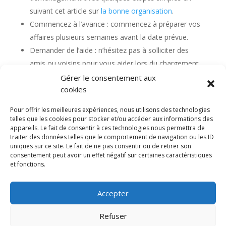
suivant cet article sur
la bonne organisation
.
Commencez à l’avance : commencez à préparer vos
affaires plusieurs semaines avant la date prévue.
Demander de l’aide : n’hésitez pas à solliciter des
amis ou voisins pour vous aider lors du chargement.
Gérer le consentement aux
cookies
Pour offrir les meilleures expériences, nous utilisons des technologies
telles que les cookies pour stocker et/ou accéder aux informations des
appareils. Le fait de consentir à ces technologies nous permettra de
Diable electrique
CGV
Mentions légales
traiter des données telles que le comportement de navigation ou les ID
Politique de confidentialité et protection des
uniques sur ce site. Le fait de ne pas consentir ou de retirer son
données
consentement peut avoir un effet négatif sur certaines caractéristiques
Paiement sécurisé
Gérer mes cookies
et fonctions.
Nous contacter
Blog
Accepter
© 2025 MNG SORARE. Tous droits réservés. Prix
affichés en euros et hors TVA. Site dédié aux
Refuser
professionnels