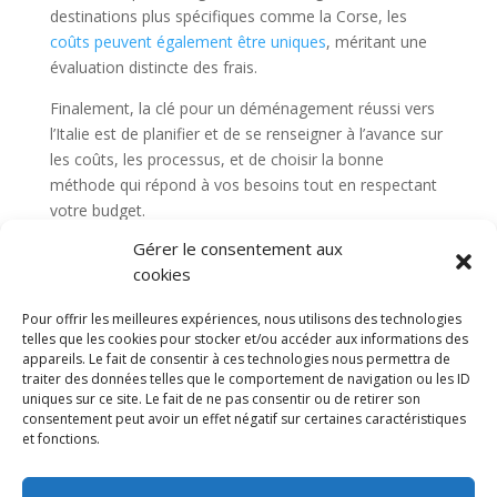
destinations plus spécifiques comme la Corse, les
coûts peuvent également être uniques
, méritant une
évaluation distincte des frais.
Finalement, la clé pour un déménagement réussi vers
l’Italie est de planifier et de se renseigner à l’avance sur
les coûts, les processus, et de choisir la bonne
méthode qui répond à vos besoins tout en respectant
votre budget.
Gérer le consentement aux
cookies
Pour offrir les meilleures expériences, nous utilisons des technologies
Diable electrique
CGV
Mentions légales
telles que les cookies pour stocker et/ou accéder aux informations des
Politique de confidentialité et protection des
appareils. Le fait de consentir à ces technologies nous permettra de
données
traiter des données telles que le comportement de navigation ou les ID
uniques sur ce site. Le fait de ne pas consentir ou de retirer son
Paiement sécurisé
Gérer mes cookies
consentement peut avoir un effet négatif sur certaines caractéristiques
Nous contacter
Blog
et fonctions.
© 2025 MNG SORARE. Tous droits réservés. Prix