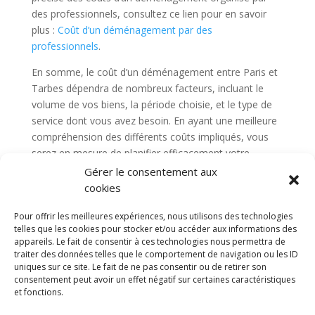
des professionnels, consultez ce lien pour en savoir
plus :
Coût d’un déménagement par des
professionnels
.
En somme, le coût d’un déménagement entre Paris et
Tarbes dépendra de nombreux facteurs, incluant le
volume de vos biens, la période choisie, et le type de
service dont vous avez besoin. En ayant une meilleure
compréhension des différents coûts impliqués, vous
serez en mesure de planifier efficacement votre
déménagement, tout en respectant votre budget.
Gérer le consentement aux
cookies
Pour offrir les meilleures expériences, nous utilisons des technologies
telles que les cookies pour stocker et/ou accéder aux informations des
appareils. Le fait de consentir à ces technologies nous permettra de
Diable electrique
CGV
Mentions légales
traiter des données telles que le comportement de navigation ou les ID
Politique de confidentialité et protection des
uniques sur ce site. Le fait de ne pas consentir ou de retirer son
données
consentement peut avoir un effet négatif sur certaines caractéristiques
Paiement sécurisé
Gérer mes cookies
et fonctions.
Nous contacter
Blog